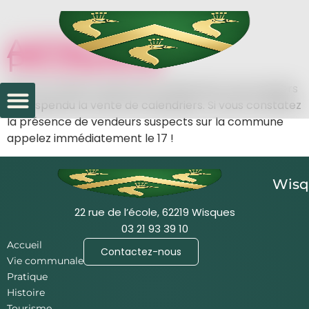
APPEL A LA
PRUDENCE
Suite à la mise en place du confinement, les pompiers
on suspendu la vente de calendriers. Si vous constatez
la présence de vendeurs suspects sur la commune
appelez immédiatement le 17 !
Wisq
22 rue de l’école, 62219 Wisques
03 21 93 39 10
Accueil
Contactez-nous
Vie communale
Pratique
Histoire
Tourisme