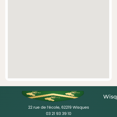
Wisq
22 rue de l’école, 62219 Wisques
03 21 93 39 10