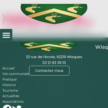
Visitez la page de
l’Abbaye Saint-paul
https://www.abbaye-saint-paul-wisques.com
Wisq
22 rue de l’école, 62219 Wisques
03 21 93 39 10
Accueil
Contactez-nous
Vie communale
Pratique
Histoire
Tourisme
Actualités
Associations