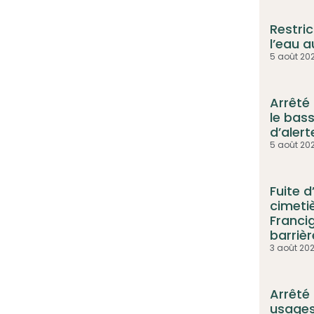
Restric
l’eau 
5 août 20
Arrêté
le bass
d’aler
5 août 20
Fuite 
cimetiè
Franci
barriè
3 août 20
Arrêté
usages