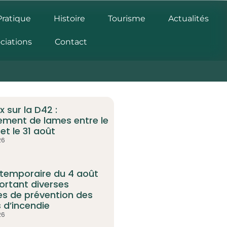
Pratique
Histoire
Tourisme
Actualités
ciations
Contact
 sur la D42 :
ment de lames entre le
et le 31 août
26
 temporaire du 4 août
ortant diverses
s de prévention des
 d’incendie
26