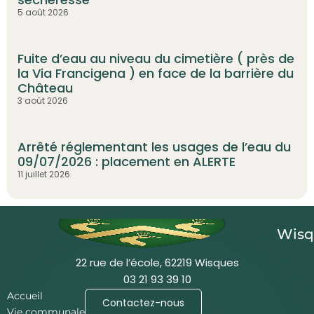
5 août 2026
Fuite d’eau au niveau du cimetière ( près de
la Via Francigena ) en face de la barrière du
Château
3 août 2026
Arrêté réglementant les usages de l’eau du
09/07/2026 : placement en ALERTE
11 juillet 2026
Wisq
22 rue de l’école, 62219 Wisques
03 21 93 39 10
Accueil
Contactez-nous
Vie communale